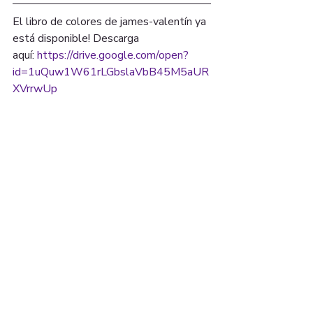
El libro de colores de james-valentín ya 
está disponible! Descarga 
aquí: 
https://drive.google.com/open?
id=1uQuw1W61rLGbslaVbB45M5aUR
XVrrwUp
Cuando termines, publica tus 
ilustraciones en las redes sociales y 
etiquétanos y al creador! 😌
15 UNON ST. SUITE
#608 LAWRENCE, MA