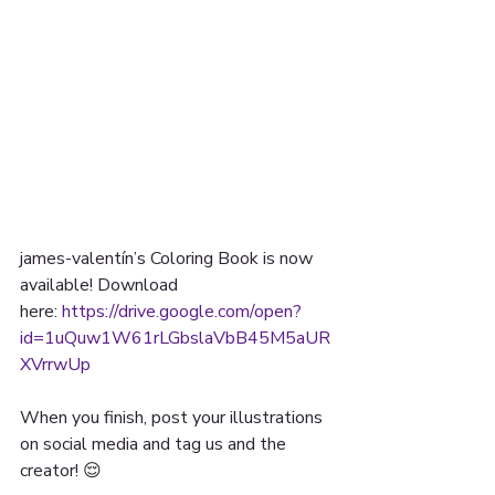
james-valentín’s Coloring Book is now 
available! Download 
here: 
https://drive.google.com/open?
id=1uQuw1W61rLGbslaVbB45M5aUR
XVrrwUp
When you finish, post your illustrations 
on social media and tag us and the 
creator! 😌