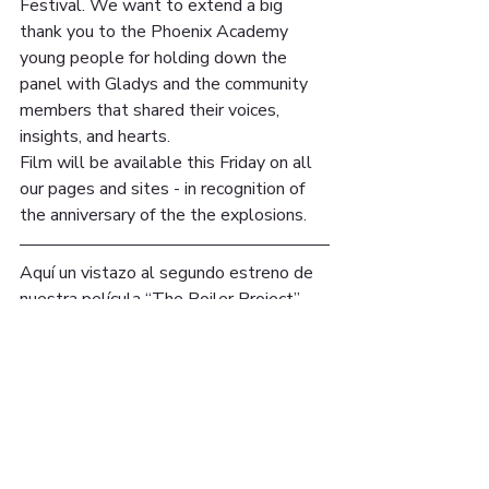
Festival. We want to extend a big 
thank you to the Phoenix Academy 
young people for holding down the 
panel with Gladys and the community 
members that shared their voices, 
insights, and hearts. 
Film will be available this Friday on all 
our pages and sites - in recognition of 
the anniversary of the the explosions.
Aquí un vistazo al segundo estreno de 
nuestra película “The Boiler Project” 
que tomó lugar en el 35to Bread & 
Roses Heritage Festival. Queremos 
darles las gracias a los jóvenes de 
Phoenix Academy por facilitar el foro 
comunitario con Gladys y también a los 
miembros de la comunidad que 
compartieron sus voces, hallazgos y 