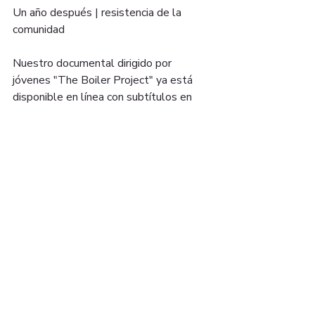
Un año después | resistencia de la 
comunidad⁣⁣
Nuestro documental dirigido por 
jóvenes "The Boiler Project" ya está 
disponible en línea con subtítulos en 
español.⁣⁣
📹 
https://vimeo.com/359574266
15 UNON ST. SUITE
#608 LAWRENCE, MA