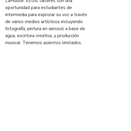
LaHouse. Estos talleres son una 
oportunidad para estudiantes de 
intermedia para explorar su voz a través 
de varios medios artísticos incluyendo 
fotografía, pintura en aerosol a base de 
agua, escritura creativa, y producción 
musical. Tenemos asientos limitados. 
Para más información, por favor 
comuníquese y/o reserve su asiento con 
info@elevatedthought.org 
15 UNON ST. SUITE
#608 LAWRENCE, MA