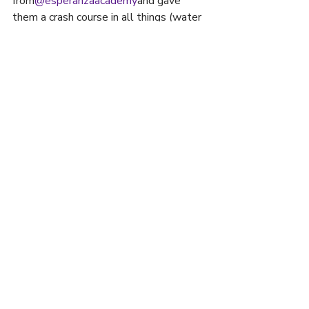
from
@esperanzaacademy
and gave 
them a crash course in all things (water 
based) spray paint! Check out their 
skills!⁣⁣
El mes pasado, Alex (
@sawro
) trabajó 
con nuestro equipo de la Esperanza 
Academy y les dio un curso intensivo en 
todas las cosas (a base de agua) de 
pintura en aerosol! Mira sus técnicas!
15 UNON ST. SUITE
#608 LAWRENCE, MA