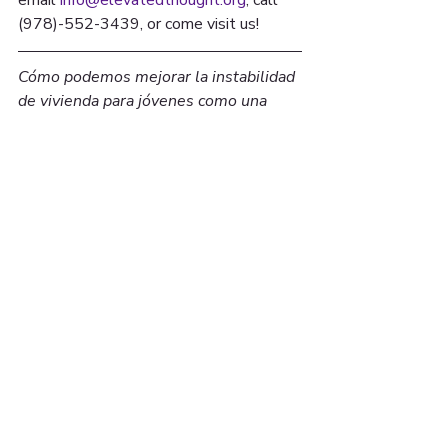
(978)-552-3439, or come visit us!
Cómo podemos mejorar la instabilidad 
de vivienda para jóvenes como una 
comunidad? Estas historias son 
importantes para el crecimiento de 
nuestra ciudad y pueden ser una 
fuente de fuerza y esperanza. Cada 
participante recibirá una “gift card”. 
Para más información, por favor 
comuníquese 
con 
info@elevatedthought.org
 o llame 
al (978)-552-3439 o simplemente 
hágase presente.